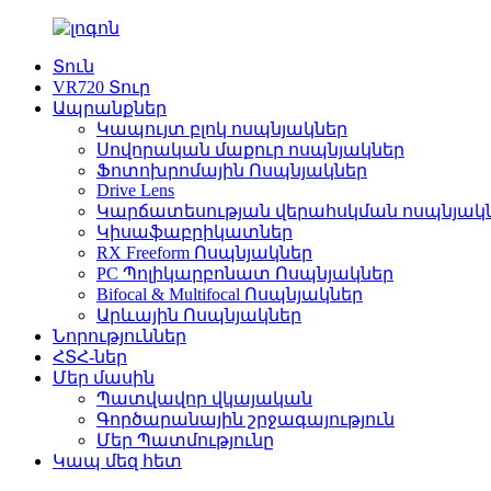
Տուն
VR720 Տուր
Ապրանքներ
Կապույտ բլոկ ոսպնյակներ
Սովորական մաքուր ոսպնյակներ
Ֆոտոխրոմային Ոսպնյակներ
Drive Lens
Կարճատեսության վերահսկման ոսպնյակ
Կիսաֆաբրիկատներ
RX Freeform Ոսպնյակներ
PC Պոլիկարբոնատ Ոսպնյակներ
Bifocal & Multifocal Ոսպնյակներ
Արևային Ոսպնյակներ
Նորություններ
ՀՏՀ-ներ
Մեր մասին
Պատվավոր վկայական
Գործարանային շրջագայություն
Մեր Պատմությունը
Կապ մեզ հետ